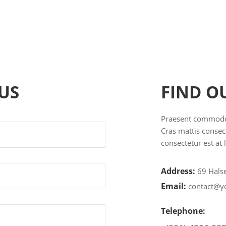
US
FIND O
Praesent commodo c
Cras mattis conse
consectetur est at 
Address:
69 Hals
Email:
contact@y
Telephone: