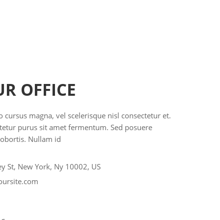
UR OFFICE
ursus magna, vel scelerisque nisl consectetur et.
ctetur purus sit amet fermentum. Sed posuere
lobortis. Nullam id
ey St, New York, Ny 10002, US
oursite.com