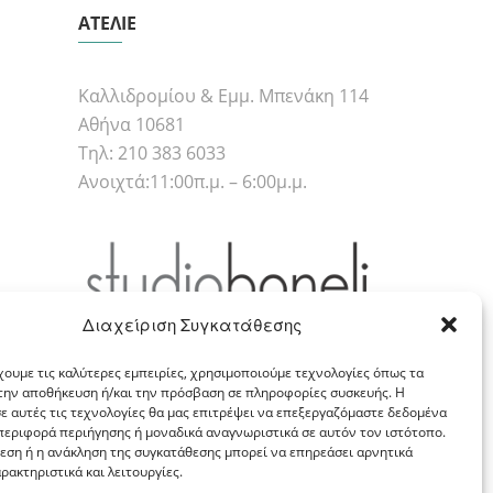
ΑΤΕΛΙΕ
Καλλιδρομίου & Εμμ. Μπενάκη 114
Αθήνα 10681
Τηλ: 210 383 6033
Ανοιχτά:11:00π.μ. – 6:00μ.μ.
Διαχείριση Συγκατάθεσης
χουμε τις καλύτερες εμπειρίες, χρησιμοποιούμε τεχνολογίες όπως τα
 την αποθήκευση ή/και την πρόσβαση σε πληροφορίες συσκευής. Η
Αρ. ΓΕΜΗ: 128436303000
ε αυτές τις τεχνολογίες θα μας επιτρέψει να επεξεργαζόμαστε δεδομένα
εριφορά περιήγησης ή μοναδικά αναγνωριστικά σε αυτόν τον ιστότοπο.
εση ή η ανάκληση της συγκατάθεσης μπορεί να επηρεάσει αρνητικά
ρακτηριστικά και λειτουργίες.