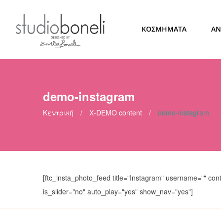
ΚΟΣΜΗΜΑΤΑ
ΑΝ
demo-instagram
Κεντρική
/
Χ-DEMO content
/
demo-instagram
[ftc_insta_photo_feed title="Instagram" username="" co
is_slider="no" auto_play="yes" show_nav="yes"]