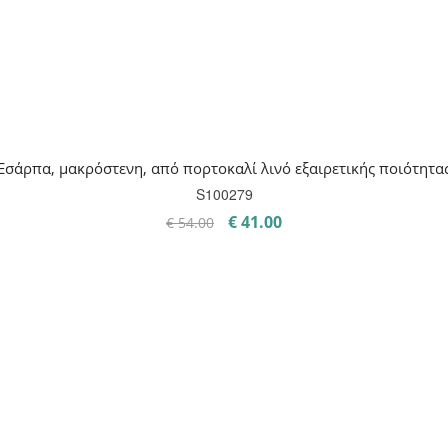
Εσάρπα, μακρόστενη, από πορτοκαλί λινό εξαιρετικής ποιότητα
S100279
Original
Η
€
41.00
€
54.00
price
τρέχουσα
was:
τιμή
€ 54.00.
είναι:
€ 41.00.