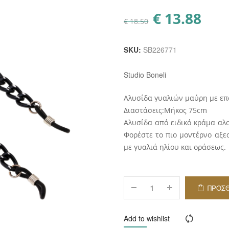
€
13.88
Original
Η
€
18.50
price
τρέχου
was:
τιμή
€ 18.50.
είναι:
€ 13.88.
SKU:
SB226771
Studio Boneli
Αλυσίδα γυαλιών μαύρη με επά
Διαστάσεις:Μήκος 75cm
Αλυσίδα από ειδικό κράμα αλ
Φορέστε το πιο μοντέρνο αξε
με γυαλιά ηλίου και οράσεως.
ΠΡΟΣ
ΚΑΛ
Add to wishlist
Compar