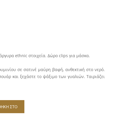
σα
ργυρα ethnic στοιχεία. Δώρο clips για μάσκα.
ουμινίου σε σατινέ μαύρη βαφή, ανθεκτική στο νερό.
σουάρ και ξεχάστε το ψάξιμο των γυαλιών. Ταιριάζει
ΘΉΚΗ ΣΤΟ
ΆΘΙ
e