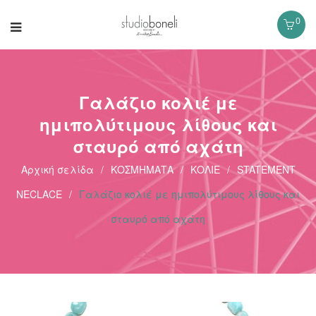
0
Γαλάζιο κολιέ με
ημιπολύτιμους λίθους και
σταυρό από αχάτη
Αρχική σελίδα
/
ΚΟΣΜΗΜΑΤΑ
/
ΚΟΛΙΕ
/
STATEMENT
NECLACE
/
Γαλάζιο κολιέ με ημιπολύτιμους λίθους και
σταυρό από αχάτη