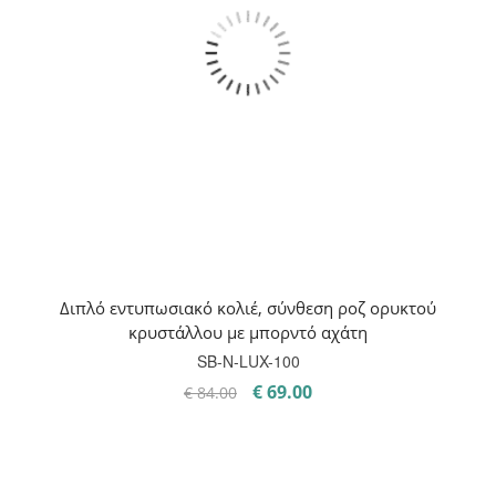
Διπλό εντυπωσιακό κολιέ, σύνθεση ροζ ορυκτού
κρυστάλλου με μπορντό αχάτη
SB-Ν-LUX-100
Original
Η
€
69.00
€
84.00
price
τρέχουσα
was:
τιμή
€ 84.00.
είναι:
€ 69.00.