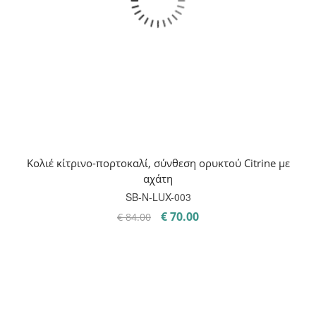
Κολιέ κίτρινο-πορτοκαλί, σύνθεση ορυκτού Citrine με
αχάτη
SB-Ν-LUX-003
Original
Η
€
70.00
€
84.00
price
τρέχουσα
was:
τιμή
€ 84.00.
είναι:
€ 70.00.