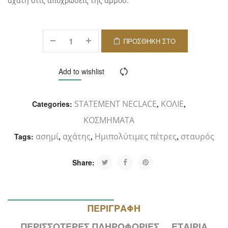
αχάτη στις αποχρώσεις της άμμου.
ΠΡΟΣΘΉΚΗ ΣΤΟ
ΚΑΛΆΘΙ
Add to wishlist
Compare
STATEMENT NECLACE
ΚΟΛΙΕ
Categories:
,
,
ΚΟΣΜΗΜΑΤΑ
ασημί
αχάτης
Ημιπολύτιμες πέτρες
σταυρός
Tags:
,
,
,
Share:
ΠΕΡΙΓΡΑΦΉ
ΠΕΡΙΣΣΌΤΕΡΕΣ ΠΛΗΡΟΦΟΡΊΕΣ
ΕΤΑΙΡΊΑ