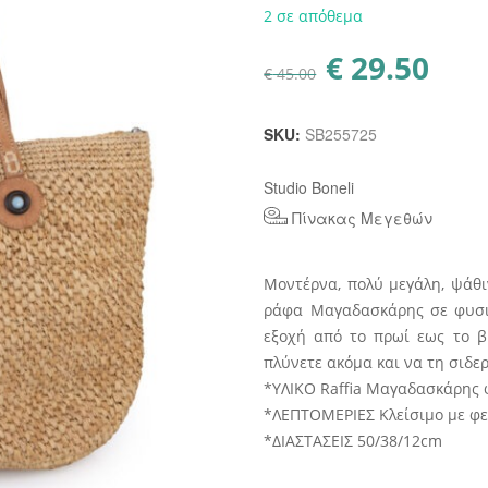
2 σε απόθεμα
€
29.50
Original
Η
€
45.00
price
τρέχου
was:
τιμή
€ 45.00.
είναι:
€ 29.50.
SKU:
SB255725
Studio Boneli
Πίνακας Μεγεθών
Μοντέρνα, πολύ μεγάλη, ψάθι
ράφα Μαγαδασκάρης σε φυσι
εξοχή από το πρωί εως το β
πλύνετε ακόμα και να τη σιδε
*ΥΛΙΚΟ Raffia Μαγαδασκάρης 
*ΛΕΠΤΟΜΕΡΙΕΣ Κλείσιμο με φε
*ΔΙΑΣΤΑΣΕΙΣ 50/38/12cm