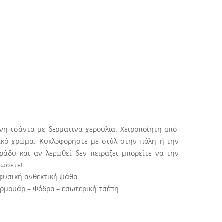
σα
νη τσάντα με δερμάτινα χερούλια. Χειροποίητη από
κό χρώμα. Κυκλοφορήστε με στύλ στην πόλη ή την
ράδυ και αν λερωθεί δεν πειράζει μπορείτε να την
ρώσετε!
φυσική ανθεκτική ψάθα
ρμουάρ – Φόδρα – εσωτερική τσέπη