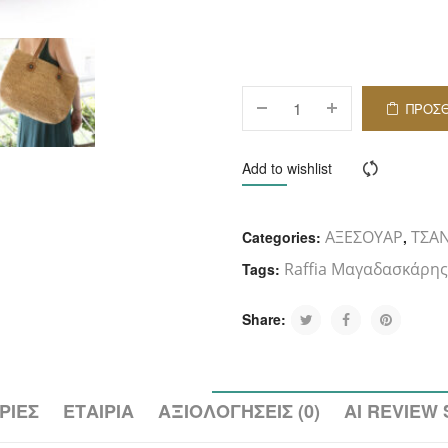
ΠΡΟΣ
ΚΑΛ
Add to wishlist
Compar
ΑΞΕΣΟΥΑΡ
ΤΣΑ
Categories:
,
Raffia Μαγαδασκάρη
Tags:
Share:
ΡΊΕΣ
ΕΤΑΙΡΊΑ
ΑΞΙΟΛΟΓΉΣΕΙΣ (0)
AI REVIEW