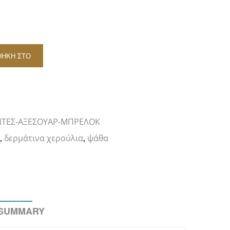
ΘΉΚΗ ΣΤΟ
ΆΘΙ
e
ΝΤΕΣ-ΑΞΕΣΟΥΑΡ-ΜΠΡΕΛΟΚ
ς
δερμάτινα χερούλια
ψάθα
,
,
 SUMMARY