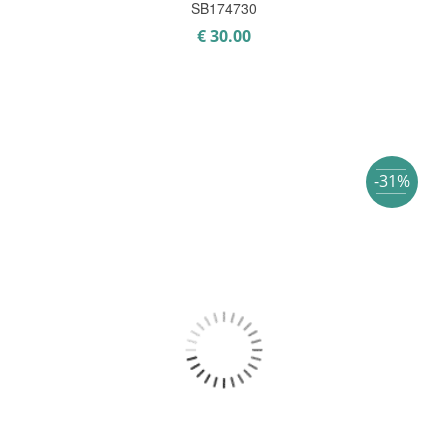
SB174730
€
30.00
-31%