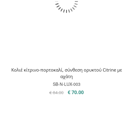
Κολιέ κίτρινο-πορτοκαλί, σύνθεση ορυκτού Citrine με
αχάτη
SB-Ν-LUX-003
Original
Η
€
70.00
€
84.00
price
τρέχουσα
was:
τιμή
€ 84.00.
είναι:
€ 70.00.