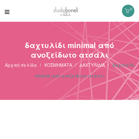
0
δαχτυλίδι minimal από
ανοξείδωτο ατσάλι
Αρχική σελίδα
/
ΚΟΣΜΗΜΑΤΑ
/
ΔΑΧΤΥΛΙΔΙΑ
/
δαχτυλίδι
minimal από ανοξείδωτο ατσάλι