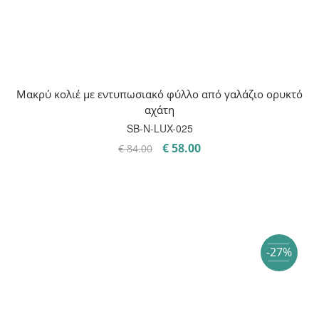
Μακρύ κολιέ με εντυπωσιακό φύλλο από γαλάζιο ορυκτό
αχάτη
SB-Ν-LUX-025
Original
Η
€
58.00
€
84.00
price
τρέχουσα
was:
τιμή
€ 84.00.
είναι:
€ 58.00.
-27%