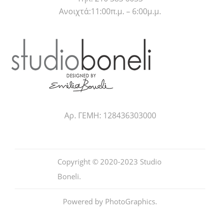
Ανοιχτά:11:00π.μ. – 6:00μ.μ.
Αρ. ΓΕΜΗ: 128436303000
Copyright © 2020-2023
Studio
Boneli
.
Powered by
PhotoGraphics
.