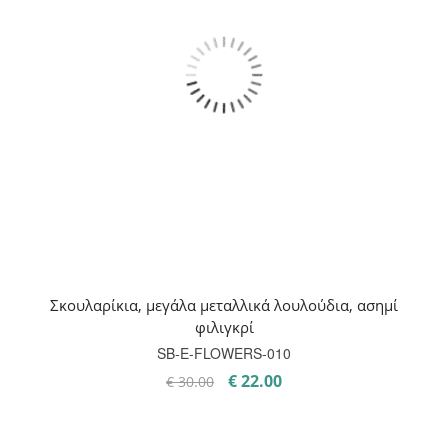
Σκουλαρίκια, μεγάλα μεταλλικά λουλούδια, ασημί
φιλιγκρί
SB-E-FLOWERS-010
Original
Η
€
22.00
€
30.00
price
τρέχουσα
was:
τιμή