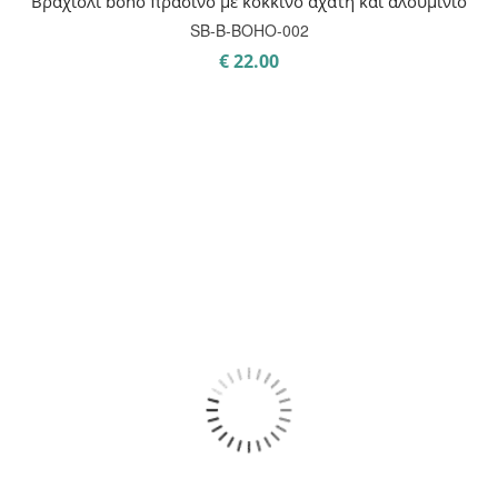
Βραχιόλι boho πράσινο με κόκκινο αχάτη και αλουμίνιο
SB-B-BOHO-002
€
22.00