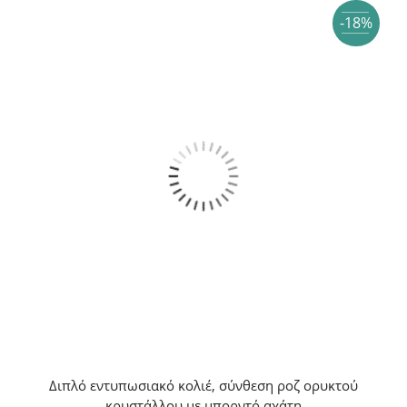
-18%
Διπλό εντυπωσιακό κολιέ, σύνθεση ροζ ορυκτού
κρυστάλλου με μπορντό αχάτη