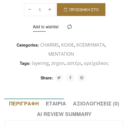
ΠΡΟΣΘΉΚΗ ΣΤΟ
ΚΑΛΆΘΙ
Add to wishlist
Compare
CHARMS
ΚΟΛΙΕ
ΚΟΣΜΗΜΑΤΑ
Categories:
,
,
,
ΜΕΝΤΑΓΙΟΝ
layering
zirgon
αστέρι
ορείχαλκος
Tags:
,
,
,
Share:
ΠΕΡΙΓΡΑΦΉ
ΕΤΑΙΡΊΑ
ΑΞΙΟΛΟΓΉΣΕΙΣ (0)
AI REVIEW SUMMARY