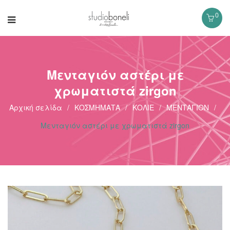
0
Μενταγιόν αστέρι με
χρωματιστά zirgon
Αρχική σελίδα
/
ΚΟΣΜΗΜΑΤΑ
/
ΚΟΛΙΕ
/
ΜΕΝΤΑΓΙΟΝ
/
Μενταγιόν αστέρι με χρωματιστά zirgon