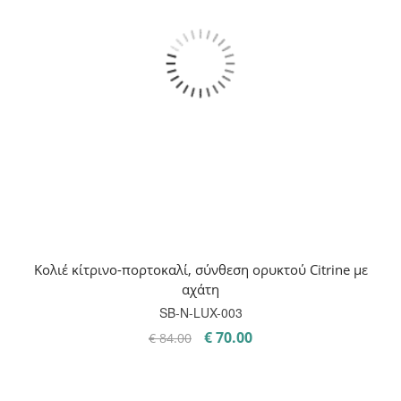
Κολιέ κίτρινο-πορτοκαλί, σύνθεση ορυκτού Citrine με
αχάτη
SB-Ν-LUX-003
Original
Η
€
70.00
€
84.00
price
τρέχουσα
was:
τιμή
€ 84.00.
είναι: