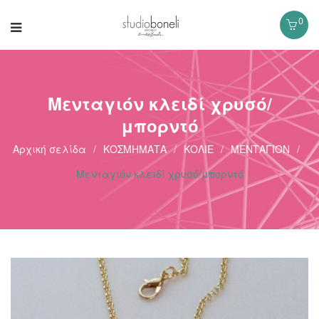
0
Μενταγιόν κλειδί χρυσό/
μπορντό
Αρχική σελίδα
/
ΚΟΣΜΗΜΑΤΑ
/
ΚΟΛΙΕ
/
ΜΕΝΤΑΓΙΟΝ
/
Μενταγιόν κλειδί χρυσό/μπορντό