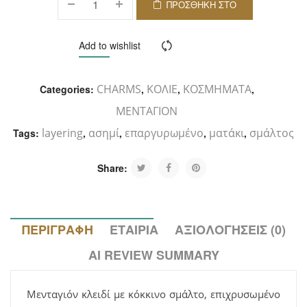
ΠΡΟΣΘΉΚΗ ΣΤΟ
ΚΑΛΆΘΙ
Add to wishlist
Compare
CHARMS
ΚΟΛΙΕ
ΚΟΣΜΗΜΑΤΑ
Categories:
,
,
,
ΜΕΝΤΑΓΙΟΝ
layering
ασημί
επαργυρωμένο
ματάκι
σμάλτος
Tags:
,
,
,
,
Share:
ΠΕΡΙΓΡΑΦΉ
ΕΤΑΙΡΊΑ
ΑΞΙΟΛΟΓΉΣΕΙΣ (0)
AI REVIEW SUMMARY
Μενταγιόν κλειδί με κόκκινο σμάλτο, επιχρυσωμένο