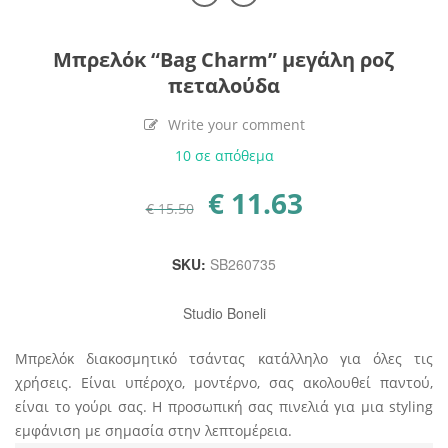
Μπρελόκ “Bag Charm” μεγάλη ροζ
πεταλούδα
Write your comment
10 σε απόθεμα
€
11.63
Original
Η
€
15.50
price
τρέχουσα
was:
τιμή
€ 15.50.
είναι:
€ 11.63.
SKU:
SB260735
Studio Boneli
Μπρελόκ διακοσμητικό τσάντας κατάλληλο για όλες τις
χρήσεις. Είναι υπέροχο, μοντέρνο, σας ακολουθεί παντού,
είναι το γούρι σας. Η προσωπική σας πινελιά για μια styling
εμφάνιση με σημασία στην λεπτομέρεια.