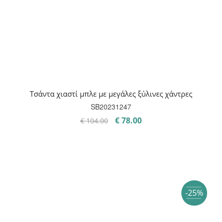
Τσάντα χιαστί μπλε με μεγάλες ξύλινες χάντρες
SB20231247
Original
Η
€
78.00
€
104.00
price
τρέχουσα
was:
τιμή
€ 104.00.
είναι:
€ 78.00.
-25%