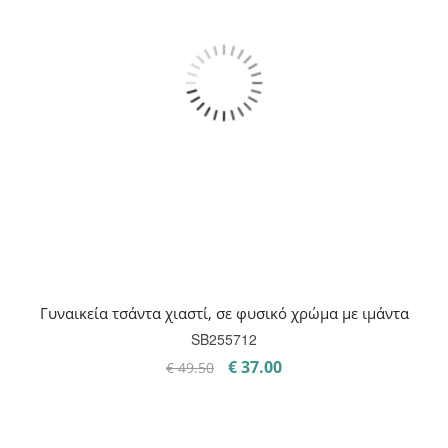
Γυναικεία τσάντα χιαστί, σε φυσικό χρώμα με ιμάντα
SB255712
Original
Η
€
37.00
€
49.50
price
τρέχουσα
was:
τιμή
€ 49.50.
είναι: