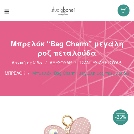
0
Μπρελόκ “Bag Charm” μεγάλη
ροζ πεταλούδα
Αρχική σελίδα
/
ΑΞΕΣΟΥΑΡ
/
ΤΣΑΝΤΕΣ-ΑΞΕΣΟΥΑΡ-
ΜΠΡΕΛΟΚ
/
Μπρελόκ “Bag Charm” μεγάλη ροζ πεταλούδα
-25%