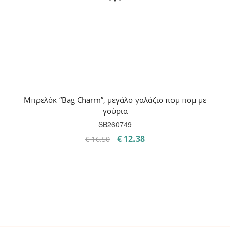
Μπρελόκ “Bag Charm”, μεγάλο γαλάζιο πομ πομ με
γούρια
SB260749
Original
Η
€
12.38
€
16.50
price
τρέχουσα
was:
τιμή
€ 16.50.
είναι:
€ 12.38.