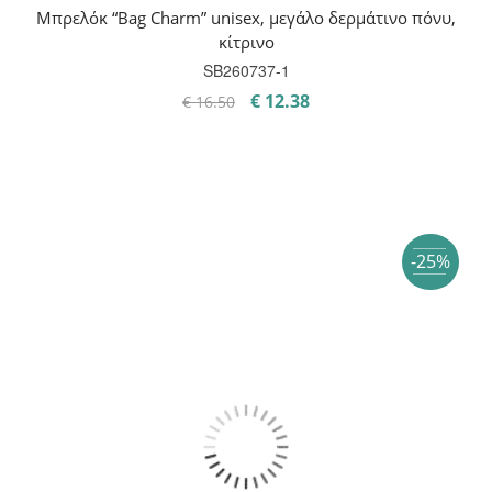
Mπρελόκ “Bag Charm” unisex, μεγάλο δερμάτινο πόνυ,
κίτρινο
SB260737-1
Original
Η
€
12.38
€
16.50
price
τρέχουσα
was:
τιμή
€ 16.50.
είναι:
€ 12.38.
-25%