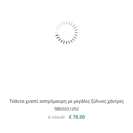
Τσάντα χιαστί ασπρόμαυρη με μεγάλες ξύλινες χάντρες
SB20231252
Original
Η
€
78.00
€
104.00
price
τρέχουσα
was:
τιμή