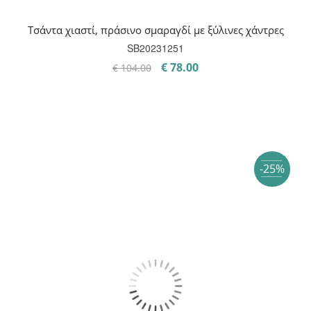
Τσάντα χιαστί, πράσινο σμαραγδί με ξύλινες χάντρες
SB20231251
Original
Η
€
78.00
€
104.00
price
τρέχουσα
was:
τιμή
€ 104.00.
είναι:
€ 78.00.
-25%