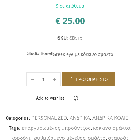
5 σε απόθεμα
€
25.00
SKU:
SB915
Studio Boneli
Greek eye με κόκκινο σμάλτο
ΠΡΟΣΘΉΚΗ ΣΤΟ
ΚΑΛΆΘΙ
Add to wishlist
Compare
PERSONALIZED
ΑΝΔΡΙΚΑ
ΑΝΔΡΙΚΑ ΚΟΛΙΕ
Categories:
,
,
επαργυρωμένος μπρούντζος
κόκκινο σμάλτο
Tags:
,
,
κορδόνι'
ρυθμιζόμενο μέγεθος
σμάλτο
σταυρός
,
,
,