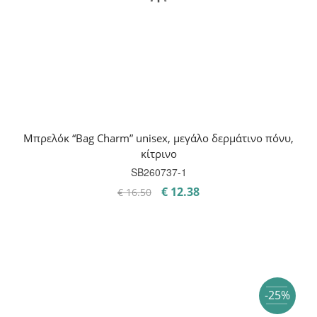
Mπρελόκ “Bag Charm” unisex, μεγάλο δερμάτινο πόνυ,
κίτρινο
SB260737-1
Original
Η
€
12.38
€
16.50
price
τρέχουσα
was:
τιμή
€ 16.50.
είναι:
€ 12.38.
-25%