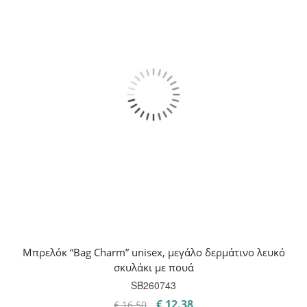
Μπρελόκ “Bag Charm” unisex, μεγάλο δερμάτινο λευκό
σκυλάκι με πουά
SB260743
Original
Η
€
12.38
€
16.50