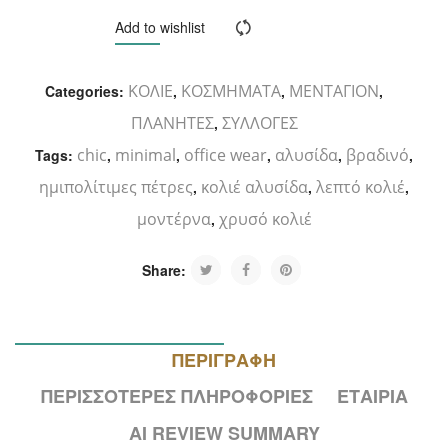
ΚΑΛΆΘΙ
Add to wishlist
Compare
ΚΟΛΙΕ
ΚΟΣΜΗΜΑΤΑ
ΜΕΝΤΑΓΙΟΝ
Categories:
,
,
,
ΠΛΑΝΗΤΕΣ
ΣΥΛΛΟΓΕΣ
,
chic
minimal
office wear
αλυσίδα
βραδινό
Tags:
,
,
,
,
,
ημιπολίτιμες πέτρες
κολιέ αλυσίδα
λεπτό κολιέ
,
,
,
μοντέρνα
χρυσό κολιέ
,
Share:
ΠΕΡΙΓΡΑΦΉ
ΠΕΡΙΣΣΌΤΕΡΕΣ ΠΛΗΡΟΦΟΡΊΕΣ
ΕΤΑΙΡΊΑ
AI REVIEW SUMMARY