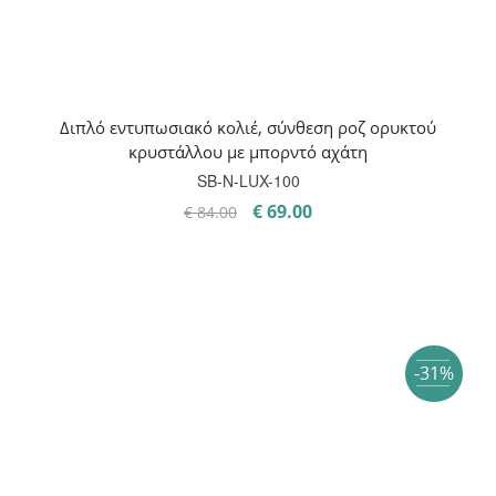
Διπλό εντυπωσιακό κολιέ, σύνθεση ροζ ορυκτού
κρυστάλλου με μπορντό αχάτη
SB-Ν-LUX-100
Original
Η
€
69.00
€
84.00
price
τρέχουσα
was:
τιμή
€ 84.00.
είναι:
€ 69.00.
-31%