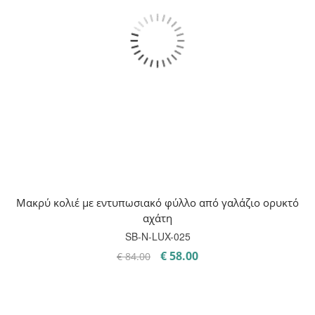
Μακρύ κολιέ με εντυπωσιακό φύλλο από γαλάζιο ορυκτό
αχάτη
SB-Ν-LUX-025
Original
Η
€
58.00
€
84.00
price
τρέχουσα
was:
τιμή
€ 84.00.
είναι: