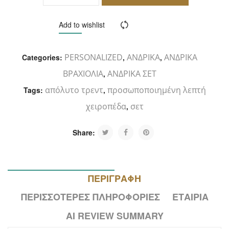
ΚΑΛΆΘΙ
Add to wishlist
Compare
PERSONALIZED
ΑΝΔΡΙΚΑ
ΑΝΔΡΙΚΑ
Categories:
,
,
ΒΡΑΧΙΟΛΙΑ
ΑΝΔΡΙΚΑ ΣΕΤ
,
απόλυτο τρεντ
προσωποποιημένη λεπτή
Tags:
,
χειροπέδα
σετ
,
Share:
ΠΕΡΙΓΡΑΦΉ
ΠΕΡΙΣΣΌΤΕΡΕΣ ΠΛΗΡΟΦΟΡΊΕΣ
ΕΤΑΙΡΊΑ
AI REVIEW SUMMARY