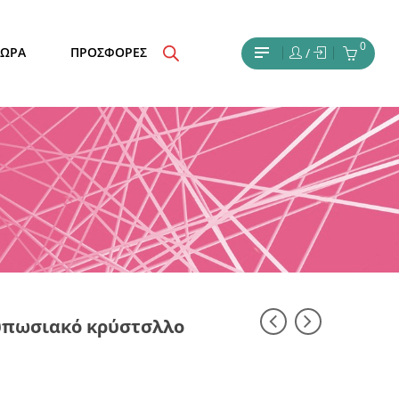
0
ΔΩΡΑ
ΠΡΟΣΦΟΡΕΣ
/
τυπωσιακό κρύστσλλο