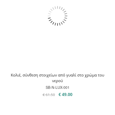
Κολιέ, σύνθεση στοιχείων από γυαλί στο χρώμα του
νερού
SB-Ν-LUX-001
Original
Η
€
49.00
€
61.50
price
τρέχουσα
was:
τιμή
€ 61.50.
είναι: