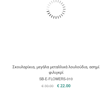
Σκουλαρίκια, μεγάλα μεταλλικά λουλούδια, ασημί
φιλιγκρί
SB-E-FLOWERS-010
Original
Η
€
22.00
€
30.00
price
τρέχουσα
was:
τιμή
€ 30.00.
είναι:
€ 22.00.