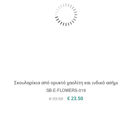
Σκουλαρίκια από ορυκτό χαολίτη και ινδικό ασήμι
SB-E-FLOWERS-019
Original
Η
€
23.50
€
33.50
price
τρέχουσα
was:
τιμή
€ 33.50.
είναι:
€ 23.50.