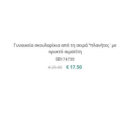
Γυναικεία σκουλαρίκια από τη σειρά “πλανήτες¨με
ορυκτό αιματίτη
SB174735
Original
Η
€
17.50
€
25.00
price
τρέχουσα
was:
τιμή
€ 25.00.
είναι:
€ 17.50.