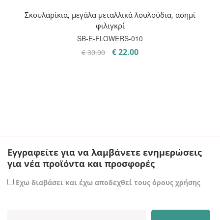
Σκουλαρίκια, μεγάλα μεταλλικά λουλούδια, ασημί
φιλιγκρί
SB-E-FLOWERS-010
Original
Η
€
22.00
€
30.00
price
τρέχουσα
was:
τιμή
€ 30.00.
είναι:
€ 22.00.
Εγγραφείτε για να λαμβάνετε ενημερώσεις
για νέα προϊόντα και προσφορές
Εχω διαβάσει και έχω αποδεχθεί τους όρους χρήσης