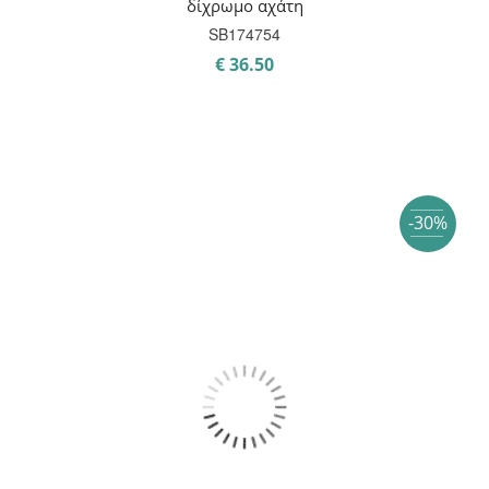
δίχρωμο αχάτη
SB174754
€
36.50
-30%