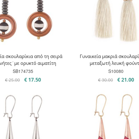
ία σκουλαρίκια από τη σειρά
Γυναικεία μακριά σκουλαρί
νήτες¨με ορυκτό αιματίτη
μεταξωτή λευκή φούν
SB174735
S10080
Original
Η
Original
Η
€
17.50
€
21.00
€
25.00
€
30.00
price
τρέχουσα
price
τ
was:
τιμή
was:
τι
€ 25.00.
είναι:
€ 30.00.
εί
€ 17.50.
€ 