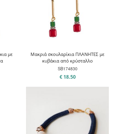
κια με
Μακριά σκουλαρίκια ΠΛΑΝΗΤΕΣ με
τα
κυβάκια από κρύσταλλο
SB174830
€
18.50
ρέχουσα
μή
ναι:
21.00.