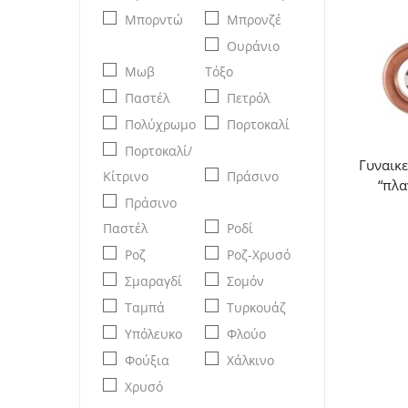
Μπορντώ
Μπρονζέ
Ουράνιο
Μωβ
Τόξο
Παστέλ
Πετρόλ
Πολύχρωμο
Πορτοκαλί
Πορτοκαλί/
Γυναικε
Κίτρινο
Πράσινο
“πλα
Πράσινο
Παστέλ
Ροδί
Ροζ
Ροζ-Χρυσό
Σμαραγδί
Σομόν
Ταμπά
Τυρκουάζ
Υπόλευκο
Φλούο
Φούξια
Χάλκινο
Χρυσό