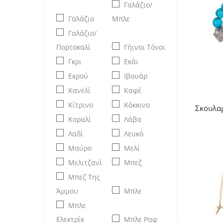
Γαλάζιο/
Γαλάζιο
Μπλε
Γαλάζιο/
Πορτοκαλί
Γήινοι Τόνοι
Γκρι
Εκάι
Εκρού
Ιβουάρ
Κανελί
Καφέ
Κίτρινο
Κόκκινο
Σκουλαρ
Κοραλί
Λάβα
Λαδί
Λευκό
Μαύρο
Μελί
Μελιτζανί
Μπεζ
Μπεζ Της
Άμμου
Μπλε
Μπλε
Ελεκτρίκ
Μπλε Ραφ