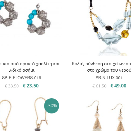
ίκια από ορυκτό χαολίτη και
Κολιέ, σύνθεση στοιχείων α
ινδικό ασήμι
στο χρώμα του νερο
SB-E-FLOWERS-019
SB-Ν-LUX-001
Original
Η
Original
Η
€
23.50
€
49.00
€
33.50
€
61.50
price
τρέχουσα
price
τ
was:
τιμή
was:
τι
-30%
€ 33.50.
είναι:
€ 61.50.
εί
€ 23.50.
€ 