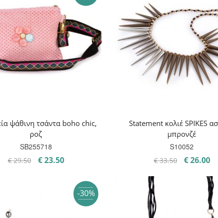
€ 32.50.
€ 
εία ψάθινη τσάντα boho chic,
Statement κολιέ SPIKES ασ
ροζ
μπρονζέ
SB255718
S10052
Original
Η
Original
Η
€
23.50
€
26.00
€
29.50
€
33.50
price
τρέχουσα
price
τ
was:
τιμή
was:
τι
-30%
€ 29.50.
είναι:
€ 33.50.
εί
€ 23.50.
€ 