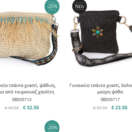
-25%
Νέο
κεία τσάντα χιαστί, ψάθινη,
Γυναικεία τσάντα χιαστί, boho
ια από τουρκουαζ χαολίτη
μαύρη ψάθα
SB255713
SB255717
Original
Η
Original
Η
€
32.50
€
23.50
€
43.50
€
29.50
price
τρέχουσα
price
τ
was:
τιμή
was:
τι
-20%
€ 43.50.
είναι:
€ 29.50.
εί