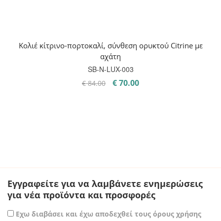
Κολιέ κίτρινο-πορτοκαλί, σύνθεση ορυκτού Citrine με
αχάτη
SB-Ν-LUX-003
Original
Η
€
70.00
€
84.00
price
τρέχουσα
was:
τιμή
€ 84.00.
είναι:
€ 70.00.
Εγγραφείτε για να λαμβάνετε ενημερώσεις
για νέα προϊόντα και προσφορές
Εχω διαβάσει και έχω αποδεχθεί τους όρους χρήσης