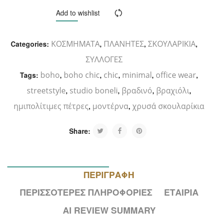
ΚΑΛΆΘΙ
Add to wishlist
Compare
ΚΟΣΜΗΜΑΤΑ
ΠΛΑΝΗΤΕΣ
ΣΚΟΥΛΑΡΙΚΙΑ
Categories:
,
,
,
ΣΥΛΛΟΓΕΣ
boho
boho chic
chic
minimal
office wear
Tags:
,
,
,
,
,
streetstyle
studio boneli
βραδινό
βραχιόλι
,
,
,
,
ημιπολίτιμες πέτρες
μοντέρνα
χρυσά σκουλαρίκια
,
,
Share:
ΠΕΡΙΓΡΑΦΉ
ΠΕΡΙΣΣΌΤΕΡΕΣ ΠΛΗΡΟΦΟΡΊΕΣ
ΕΤΑΙΡΊΑ
AI REVIEW SUMMARY