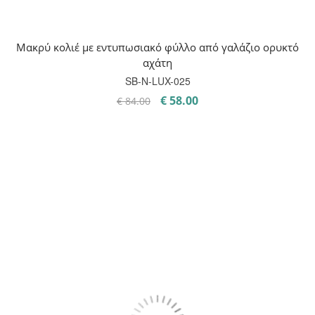
Μακρύ κολιέ με εντυπωσιακό φύλλο από γαλάζιο ορυκτό
αχάτη
SB-Ν-LUX-025
Original
Η
€
58.00
€
84.00
price
τρέχουσα
was:
τιμή
€ 84.00.
είναι:
€ 58.00.