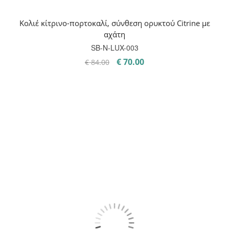
Κολιέ κίτρινο-πορτοκαλί, σύνθεση ορυκτού Citrine με
αχάτη
SB-Ν-LUX-003
Original
Η
€
70.00
€
84.00
price
τρέχουσα
was:
τιμή
€ 84.00.
είναι:
€ 70.00.