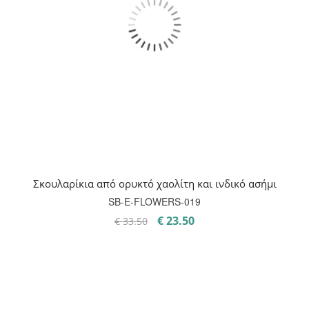
Σκουλαρίκια από ορυκτό χαολίτη και ινδικό ασήμι
SB-E-FLOWERS-019
Original
Η
€
23.50
€
33.50
price
τρέχουσα
was:
τιμή
€ 33.50.
είναι:
€ 23.50.