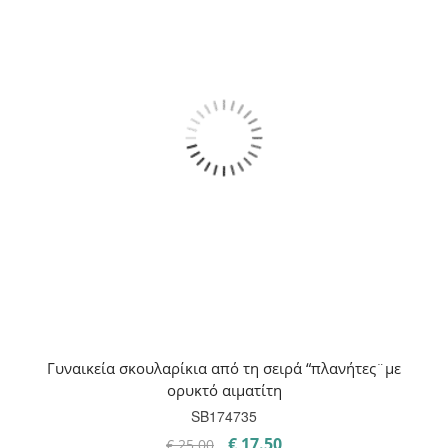
Γυναικεία σκουλαρίκια από τη σειρά “πλανήτες¨με
ορυκτό αιματίτη
SB174735
Original
Η
€
17.50
€
25.00