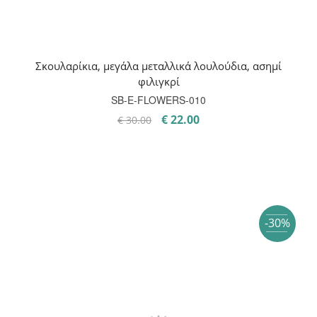
Σκουλαρίκια, μεγάλα μεταλλικά λουλούδια, ασημί
φιλιγκρί
SB-E-FLOWERS-010
Original
Η
€
22.00
€
30.00
price
τρέχουσα
was:
τιμή
€ 30.00.
είναι:
€ 22.00.
-30%