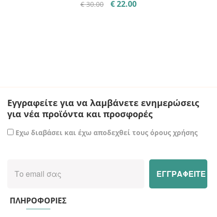
Original
Η
€
22.00
€
30.00
price
τρέχουσα
was:
τιμή
€ 30.00.
είναι:
€ 22.00.
Εγγραφείτε για να λαμβάνετε ενημερώσεις
για νέα προϊόντα και προσφορές
Εχω διαβάσει και έχω αποδεχθεί τους όρους χρήσης
ΠΛΗΡΟΦΟΡΙΕΣ