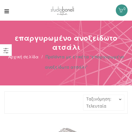
0
επαργυρωμένο ανοξείδωτο
ατσάλι
Αρχική σελίδα
/
Προϊόντα με ετικέτα “επαργυρωμένο
ανοξείδωτο ατσάλι”
Ταξινόμηση:
Τελευταία