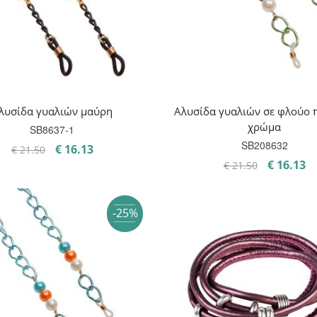
λυσίδα γυαλιών μαύρη
Αλυσίδα γυαλιών σε φλούο 
χρώμα
SB8637-1
SB208632
Original
Η
€
16.13
€
21.50
Original
Η
price
τρέχουσα
€
16.13
€
21.50
price
τ
was:
τιμή
was:
τι
€ 21.50.
είναι:
-25%
€ 21.50.
εί
€ 16.13.
€ 