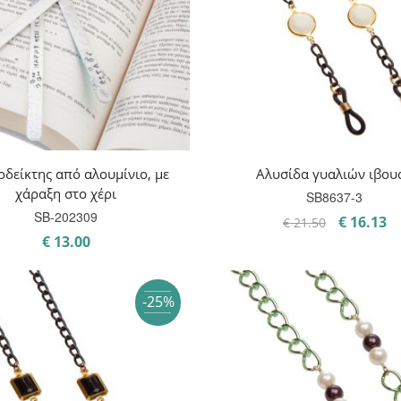
οδείκτης από αλουμίνιο, με
Αλυσίδα γυαλιών ιβου
χάραξη στο χέρι
SB8637-3
SB-202309
Original
Η
€
16.13
€
21.50
price
τ
€
13.00
was:
τι
€ 21.50.
εί
-25%
€ 