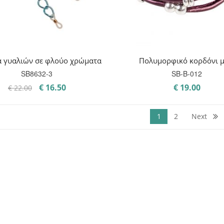
α γυαλιών σε φλούο χρώματα
Πολυμορφικό κορδόνι 
SB8632-3
SB-B-012
Original
Η
€
16.50
€
19.00
€
22.00
price
τρέχουσα
was:
τιμή
1
2
Next
€ 22.00.
είναι:
€ 16.50.