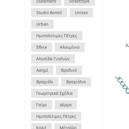
Statement
Streetstyle
Studio Boneli
Unisex
Urban
Ημιπολύτιμες Πέτρες
Α
Έθνικ
Αλουμίνιο
Αλυσίδα Γυαλιών
Ασημί
Βραδινό
Βραχιόλι
Βραχιόλια
Γεωμετρικά Σχέδια
Γούρι
Δέρμα
Ημιπολίτιμες Πέτρες
Κολιέ
Μέταλλο