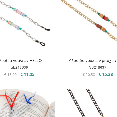
λυσίδα γυαλιών HELLO
Αλυσίδα γυαλιών μπόχο 
SB218636
SB218637
Original
Η
Original
Η
€
11.25
€
15.38
€
15.00
€
20.50
price
τρέχουσα
price
τ
was:
τιμή
was:
τι
€ 15.00.
είναι:
€ 20.50.
εί
€ 11.25.
€ 