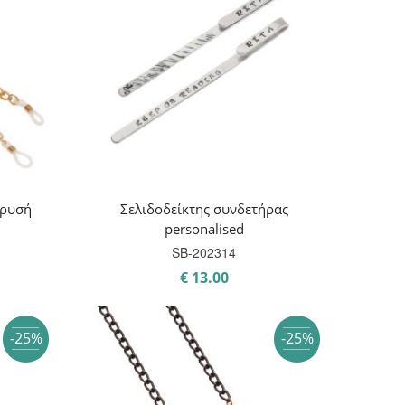
χρυσή
Σελιδοδείκτης συνδετήρας
personalised
SB-202314
ρέχουσα
€
13.00
μή
ναι:
-25%
-25%
15.38.