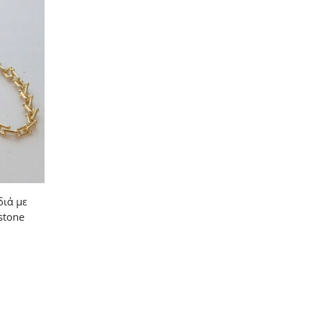
διά με
stone