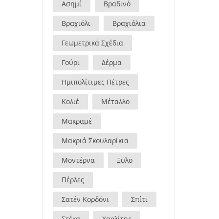
Ασημί
Βραδινό
Βραχιόλι
Βραχιόλια
Γεωμετρικά Σχέδια
Γούρι
Δέρμα
Ημιπολίτιμες Πέτρες
Κολιέ
Μέταλλο
Μακραμέ
Μακριά Σκουλαρίκια
Μοντέρνα
Ξύλο
Πέρλες
Σατέν Κορδόνι
Σπίτι
Στέκα
Χαολίτης