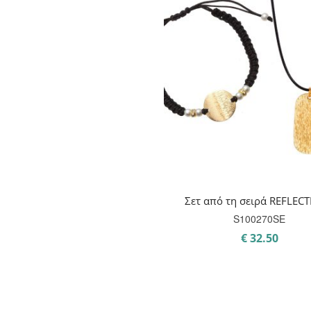
Σετ από τη σειρά REFLEC
S100270SE
€
32.50