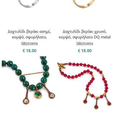
Δαχτυλίδι βεράκι ασημί,
Δαχτυλίδι βεράκι χρυσό,
κομψό, σφυρήλατο,
κομψό, σφυρήλατο DQ metal
SB253856
SB253854
€
18.00
€
18.00