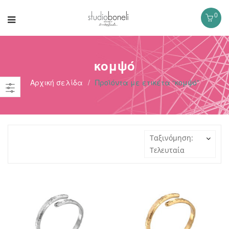
0
κομψό
Αρχική σελίδα
/
Προϊόντα με ετικέτα “κομψό”
Ταξινόμηση:
Τελευταία