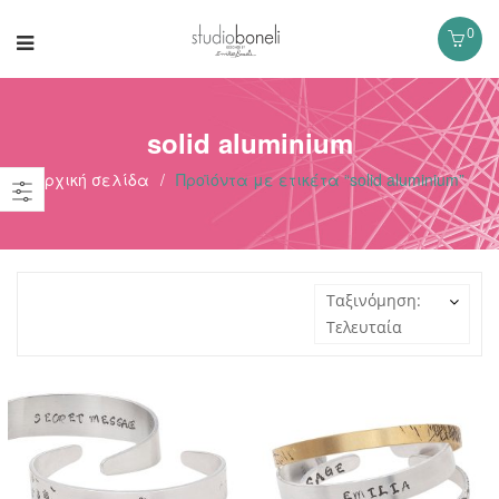
0
solid aluminium
Αρχική σελίδα
/
Προϊόντα με ετικέτα “solid aluminium”
Ταξινόμηση:
Τελευταία