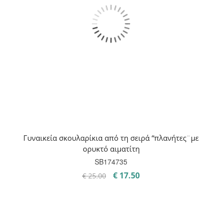
Γυναικεία σκουλαρίκια από τη σειρά “πλανήτες¨με
ορυκτό αιματίτη
SB174735
Original
Η
€
17.50
€
25.00
price
τρέχουσα
was:
τιμή
€ 25.00.
είναι:
€ 17.50.