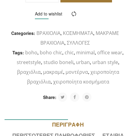
ΚΑΛΆΘΙ
Add to wishlist
Compare
ΒΡΑΧΙΟΛΙΑ
ΚΟΣΜΗΜΑΤΑ
ΜΑΚΡΑΜΕ
Categories:
,
,
ΒΡΑΧΙΟΛΙΑ
ΣΥΛΛΟΓΕΣ
,
boho
boho chic
chic
minimal
office wear
Tags:
,
,
,
,
,
streetstyle
studio boneli
urban
urban style
,
,
,
,
βραχιόλια
μακραμέ
μοντέρνα
χειροποίητα
,
,
,
βραχιόλια
χειροποίητα κοσμήματα
,
Share:
ΠΕΡΙΓΡΑΦΉ
ΠΕΡΙΣΣΌΤΕΡΕΣ ΠΛΗΡΟΦΟΡΊΕΣ
ΕΤΑΙΡΊΑ