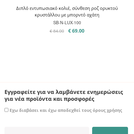
Διπλό εντυπωσιακό κολιέ, σύνθεση ροζ ορυκτού
κρυστάλλου με μπορντό αχάτη
SB-Ν-LUX-100
Original
Η
€
69.00
€
84.00
price
τρέχουσα
was:
τιμή
€ 84.00.
είναι:
€ 69.00.
Εγγραφείτε για να λαμβάνετε ενημερώσεις
για νέα προϊόντα και προσφορές
Εχω διαβάσει και έχω αποδεχθεί τους όρους χρήσης