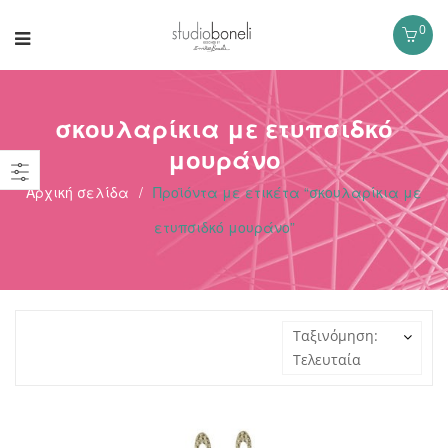
0
σκουλαρίκια με ετυπσιδκό
μουράνο
Αρχική σελίδα
/
Προϊόντα με ετικέτα “σκουλαρίκια με
ετυπσιδκό μουράνο”
Ταξινόμηση:
Τελευταία