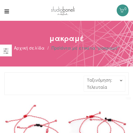
0
μακραμέ
Αρχική σελίδα
/
Προϊόντα με ετικέτα “μακραμέ”
Ταξινόμηση:
Τελευταία